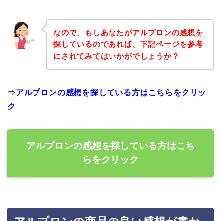
なので、もしあなたがアルプロンの感想を
探しているのであれば、下記ページを参考
にされてみてはいかがでしょうか？
⇒
アルプロンの感想を探している方はこちらをクリッ
ク
アルプロンの感想を探している方はこち
らをクリック