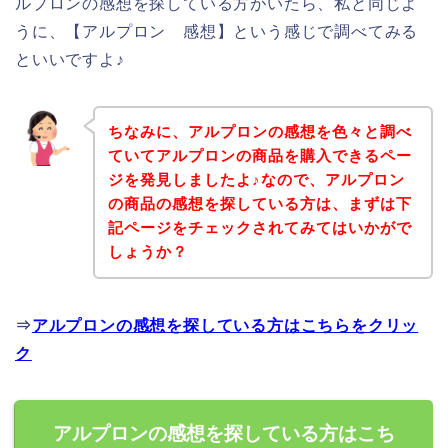
ルプロンの感想を探している方がいたら、私と同じよ
うに、【アルプロン 感想】という感じで調べてみる
といいですよ♪
ちなみに、アルプロンの感想を色々と調べ
ていてアルプロンの商品を購入できるペー
ジを発見しましたよ♪なので、アルプロン
の商品の感想を探している方は、まずは下
記ページをチェックされてみてはいかがで
しょうか？
⇒
アルプロンの感想を探している方はこちらをクリッ
ク
アルプロンの感想を探している方はこち