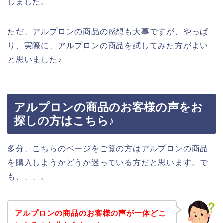
しました。
ただ、アルプロンの商品の感想も大事ですが、やっぱ
り、実際に、アルプロンの商品を試してみた方がよい
と思いました♪
アルプロンの商品のお客様の声をお
探しの方はこちら♪
多分、こちらのページをご覧の方はアルプロンの商品
を購入しようかどうか迷っている方だと思います。で
も、、、。
アルプロンの商品のお客様の声が一体どこ