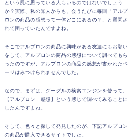
という風に思っている人もいるのではないでしょう
か？実際、私の知人からも、会うたびに毎回「アルプ
ロンの商品の感想って一体どこにあるの？」と質問さ
れて困っていたんですよね。
そこでアルプロンの商品に興味がある友達にもお願い
をして、アルプロンの商品の感想について調べてもら
ったのですが、アルプロンの商品の感想が書かれたペ
ージはみつけられませんでした。
なので、まずは、グーグルの検索エンジンを使って、
【アルプロン 感想】という感じで調べてみることに
したんですよね。
そして、色々と探して発見したのが、下記アルプロン
の商品が購入できるサイトでした。