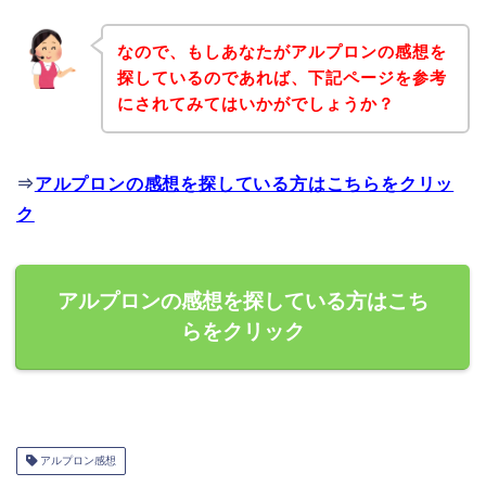
なので、もしあなたがアルプロンの感想を
探しているのであれば、下記ページを参考
にされてみてはいかがでしょうか？
⇒
アルプロンの感想を探している方はこちらをクリッ
ク
アルプロンの感想を探している方はこち
らをクリック
アルプロン感想