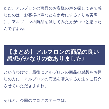
ただ、アルプロンの商品のお客様の声を探してみて感
じたのは、お客様の声などを参考にするよりも実際
に、アルプロンの商品を試してみた方がいいと思った
んですよね。
【まとめ】アルプロンの商品の良い
感想がかなりの数ありました♪
というわけで、最後にアルプロンの商品の感想をお探
しの方に、アルプロンの商品を購入する方法をご紹介
させていただきますね。
それと、今回のブログのテーマは、