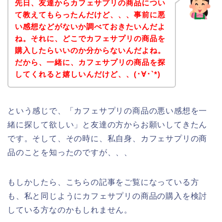
先日、友達からカフェサプリの商品につい
て教えてもらったんだけど、、、事前に悪
い感想などがないか調べておきたいんだよ
ね。それに、どこでカフェサプリの商品を
購入したらいいのか分からないんだよね。
だから、一緒に、カフェサプリの商品を探
してくれると嬉しいんだけど、、(･∀･`*)
という感じで、「カフェサプリの商品の悪い感想を一
緒に探して欲しい」と友達の方からお願いしてきたん
です。そして、その時に、私自身、カフェサプリの商
品のことを知ったのですが、、、
もしかしたら、こちらの記事をご覧になっている方
も、私と同じようにカフェサプリの商品の購入を検討
している方なのかもしれません。