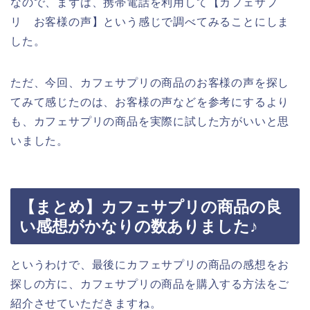
なので、まずは、携帯電話を利用して【カフェサプ
リ お客様の声】という感じで調べてみることにしま
した。
ただ、今回、カフェサプリの商品のお客様の声を探し
てみて感じたのは、お客様の声などを参考にするより
も、カフェサプリの商品を実際に試した方がいいと思
いました。
【まとめ】カフェサプリの商品の良
い感想がかなりの数ありました♪
というわけで、最後にカフェサプリの商品の感想をお
探しの方に、カフェサプリの商品を購入する方法をご
紹介させていただきますね。