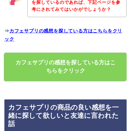
を探しているのであれば、下記ページを参
考にされてみてはいかがでしょうか？
⇒
カフェサプリの感想を探している方はこちらをクリ
ック
カフェサプリの感想を探している方はこ
ちらをクリック
カフェサプリの商品の良い感想を一
緒に探して欲しいと友達に言われた
話