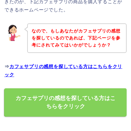
きたのが、下記カフェサプリの商品を購入することが
できるホームページでした。
なので、もしあなたがカフェサプリの感想
を探しているのであれば、下記ページを参
考にされてみてはいかがでしょうか？
⇒
カフェサプリの感想を探している方はこちらをクリ
ック
カフェサプリの感想を探している方はこ
ちらをクリック