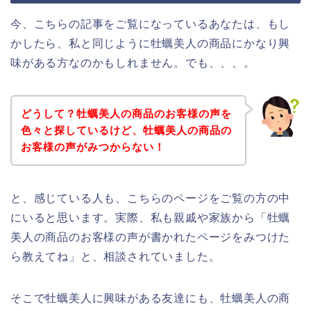
今、こちらの記事をご覧になっているあなたは、もし
かしたら、私と同じように牡蠣美人の商品にかなり興
味がある方なのかもしれません。でも、、、。
どうして？牡蠣美人の商品のお客様の声を
色々と探しているけど、牡蠣美人の商品の
お客様の声がみつからない！
と、感じている人も、こちらのページをご覧の方の中
にいると思います。実際、私も親戚や家族から「牡蠣
美人の商品のお客様の声が書かれたページをみつけた
ら教えてね」と、相談されていました。
そこで牡蠣美人に興味がある友達にも、牡蠣美人の商