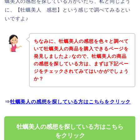
蠣美人の感想を探している方がいたら、私と同じよう
に、【牡蠣美人 感想】という感じで調べてみるとい
いですよ♪
ちなみに、牡蠣美人の感想を色々と調べて
いて牡蠣美人の商品を購入できるページを
発見しましたよ♪なので、牡蠣美人の商品
の感想を探している方は、まずは下記ペー
ジをチェックされてみてはいかがでしょう
か？
⇒
牡蠣美人の感想を探している方はこちらをクリック
牡蠣美人の感想を探している方はこちら
をクリック