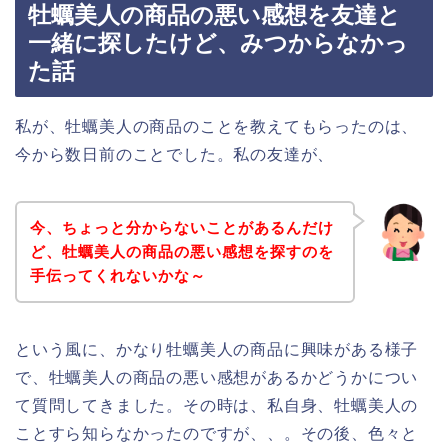
牡蠣美人の商品の悪い感想を友達と
一緒に探したけど、みつからなかっ
た話
私が、牡蠣美人の商品のことを教えてもらったのは、
今から数日前のことでした。私の友達が、
今、ちょっと分からないことがあるんだけ
ど、牡蠣美人の商品の悪い感想を探すのを
手伝ってくれないかな～
という風に、かなり牡蠣美人の商品に興味がある様子
で、牡蠣美人の商品の悪い感想があるかどうかについ
て質問してきました。その時は、私自身、牡蠣美人の
ことすら知らなかったのですが、、。その後、色々と