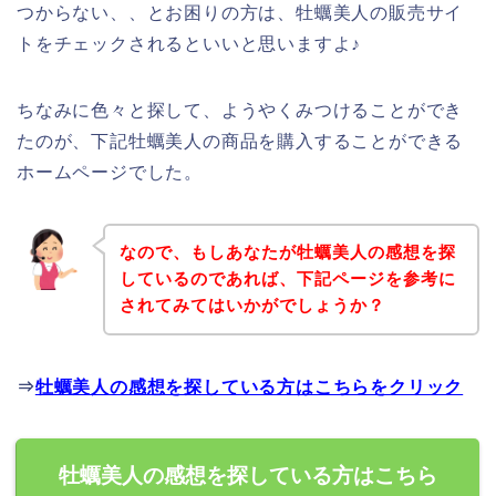
つからない、、とお困りの方は、牡蠣美人の販売サイ
トをチェックされるといいと思いますよ♪
ちなみに色々と探して、ようやくみつけることができ
たのが、下記牡蠣美人の商品を購入することができる
ホームページでした。
なので、もしあなたが牡蠣美人の感想を探
しているのであれば、下記ページを参考に
されてみてはいかがでしょうか？
⇒
牡蠣美人の感想を探している方はこちらをクリック
牡蠣美人の感想を探している方はこちら