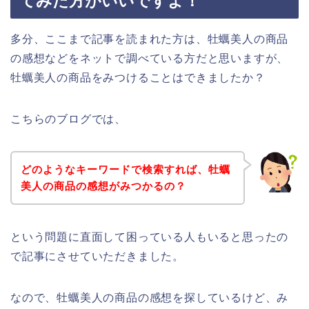
てみた方がいいですよ！
多分、ここまで記事を読まれた方は、牡蠣美人の商品
の感想などをネットで調べている方だと思いますが、
牡蠣美人の商品をみつけることはできましたか？
こちらのブログでは、
どのようなキーワードで検索すれば、牡蠣
美人の商品の感想がみつかるの？
という問題に直面して困っている人もいると思ったの
で記事にさせていただきました。
なので、牡蠣美人の商品の感想を探しているけど、み