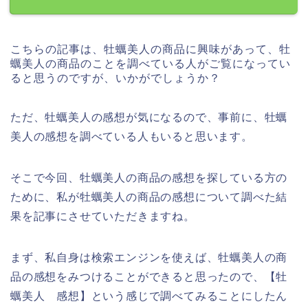
こちらの記事は、牡蠣美人の商品に興味があって、牡
蠣美人の商品のことを調べている人がご覧になってい
ると思うのですが、いかがでしょうか？
ただ、牡蠣美人の感想が気になるので、事前に、牡蠣
美人の感想を調べている人もいると思います。
そこで今回、牡蠣美人の商品の感想を探している方の
ために、私が牡蠣美人の商品の感想について調べた結
果を記事にさせていただきますね。
まず、私自身は検索エンジンを使えば、牡蠣美人の商
品の感想をみつけることができると思ったので、【牡
蠣美人 感想】という感じで調べてみることにしたん