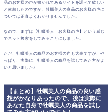
品のお客様の声が書かれてあるサイトを調べて欲しい
と依頼したのですが、牡蠣美人の商品のお客様の声に
ついては正直よくわかりませんでした。
なので、まずは【牡蠣美人 お客様の声】という感じ
でネット検索をしてみることにしました。
ただ、牡蠣美人の商品のお客様の声も大事ですが、や
っぱり、実際に、牡蠣美人の商品を試してみた方がよ
いと思いました♪
【まとめ】牡蠣美人の商品の良い感
想がかなりあったので、後は実際に
あなた自身で牡蠣美人の商品を試し