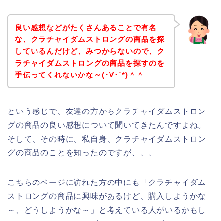
良い感想などがたくさんあることで有名
な、クラチャイダムストロングの商品を探
しているんだけど、みつからないので、ク
ラチャイダムストロングの商品を探すのを
手伝ってくれないかな～(･∀･`*)＾＾
という感じで、友達の方からクラチャイダムストロン
グの商品の良い感想について聞いてきたんですよね。
そして、その時に、私自身、クラチャイダムストロン
グの商品のことを知ったのですが、、、
こちらのページに訪れた方の中にも「クラチャイダム
ストロングの商品に興味があるけど、購入しようかな
～、どうしようかな～」と考えている人がいるかもし