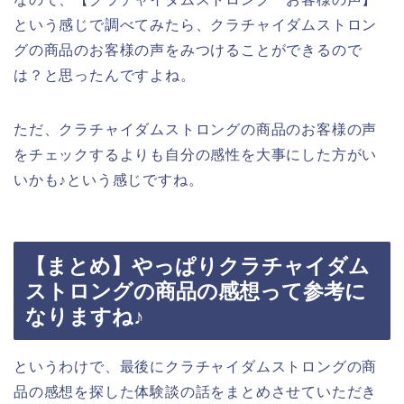
という感じで調べてみたら、クラチャイダムストロン
グの商品のお客様の声をみつけることができるので
は？と思ったんですよね。
ただ、クラチャイダムストロングの商品のお客様の声
をチェックするよりも自分の感性を大事にした方がい
いかも♪という感じですね。
【まとめ】やっぱりクラチャイダム
ストロングの商品の感想って参考に
なりますね♪
というわけで、最後にクラチャイダムストロングの商
品の感想を探した体験談の話をまとめさせていただき