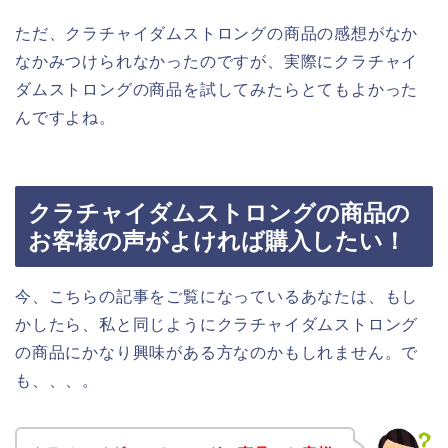
ただ、クラチャイダムストロングの商品の感想がなか
なかみつけられなかったのですが、実際にクラチャイ
ダムストロングの商品を試してみたらとてもよかった
んですよね。
クラチャイダムストロングの商品の
お客様の声がよければ購入したい！
今、こちらの記事をご覧になっているあなたは、もし
かしたら、私と同じようにクラチャイダムストロング
の商品にかなり興味がある方なのかもしれません。で
も、、、。