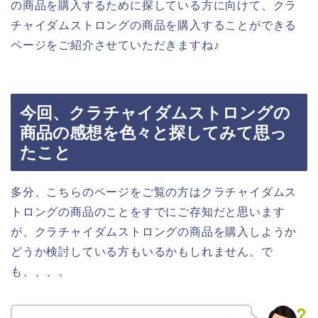
の商品を購入するために探している方に向けて、クラ
チャイダムストロングの商品を購入することができる
ページをご紹介させていただきますね♪
今回、クラチャイダムストロングの
商品の感想を色々と探してみて思っ
たこと
多分、こちらのページをご覧の方はクラチャイダムス
トロングの商品のことをすでにご存知だと思います
が、クラチャイダムストロングの商品を購入しようか
どうか検討している方もいるかもしれません。で
も、、、。