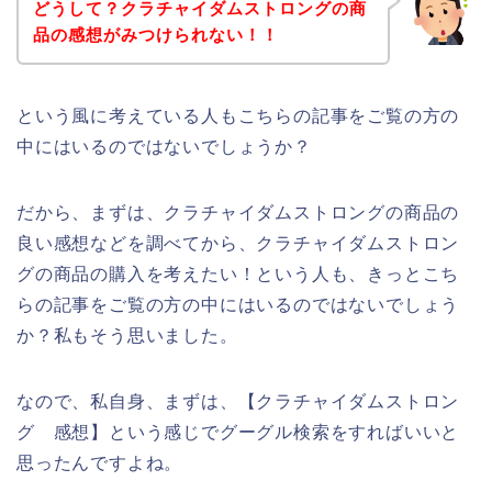
どうして？クラチャイダムストロングの商
品の感想がみつけられない！！
という風に考えている人もこちらの記事をご覧の方の
中にはいるのではないでしょうか？
だから、まずは、クラチャイダムストロングの商品の
良い感想などを調べてから、クラチャイダムストロン
グの商品の購入を考えたい！という人も、きっとこち
らの記事をご覧の方の中にはいるのではないでしょう
か？私もそう思いました。
なので、私自身、まずは、【クラチャイダムストロン
グ 感想】という感じでグーグル検索をすればいいと
思ったんですよね。