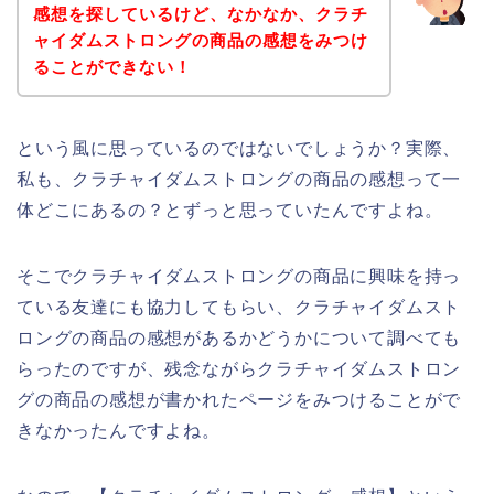
感想を探しているけど、なかなか、クラチ
ャイダムストロングの商品の感想をみつけ
ることができない！
という風に思っているのではないでしょうか？実際、
私も、クラチャイダムストロングの商品の感想って一
体どこにあるの？とずっと思っていたんですよね。
そこでクラチャイダムストロングの商品に興味を持っ
ている友達にも協力してもらい、クラチャイダムスト
ロングの商品の感想があるかどうかについて調べても
らったのですが、残念ながらクラチャイダムストロン
グの商品の感想が書かれたページをみつけることがで
きなかったんですよね。