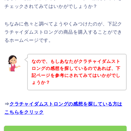
チェックされてみてはいかがでしょうか？
ちなみに色々と調べてようやくみつけたのが、下記ク
ラチャイダムストロングの商品を購入することができ
るホームページです。
なので、もしあなたがクラチャイダムスト
ロングの感想を探しているのであれば、下
記ページを参考にされてみてはいかがでし
ょうか？
⇒
クラチャイダムストロングの感想を探している方は
こちらをクリック