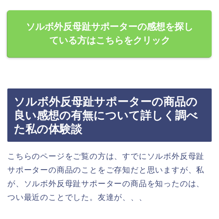
ソルボ外反母趾サポーターの感想を探し
ている方はこちらをクリック
ソルボ外反母趾サポーターの商品の
良い感想の有無について詳しく調べ
た私の体験談
こちらのページをご覧の方は、すでにソルボ外反母趾
サポーターの商品のことをご存知だと思いますが、私
が、ソルボ外反母趾サポーターの商品を知ったのは、
つい最近のことでした。友達が、、、