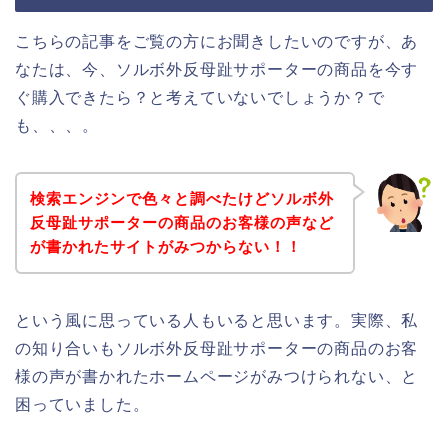
こちらの記事をご覧の方にお聞きしたいのですが、あ
なたは、今、ソルボ外反母趾サポーターの商品を今す
ぐ購入できたら？と考えていないでしょうか？で
も、、、。
検索エンジンで色々と調べたけどソルボ外
反母趾サポーターの商品のお客様の声など
が書かれたサイトがみつからない！！
という風に思っている人もいると思います。実際、私
の知り合いもソルボ外反母趾サポーターの商品のお客
様の声が書かれたホームページがみつけられない、と
困っていました。