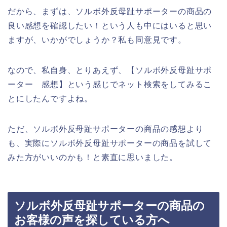
だから、まずは、ソルボ外反母趾サポーターの商品の
良い感想を確認したい！という人も中にはいると思い
ますが、いかがでしょうか？私も同意見です。
なので、私自身、とりあえず、【ソルボ外反母趾サポ
ーター 感想】という感じでネット検索をしてみるこ
とにしたんですよね。
ただ、ソルボ外反母趾サポーターの商品の感想より
も、実際にソルボ外反母趾サポーターの商品を試して
みた方がいいのかも！と素直に思いました。
ソルボ外反母趾サポーターの商品の
お客様の声を探している方へ