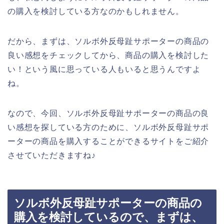
の購入を検討している方なのかもしれません。
だから、まずは、ソルボ外反母趾サポーターの商品の
良い感想をチェックしてから、商品の購入を検討した
い！という風に思っている人もいると思うんですよ
ね。
なので、今回、ソルボ外反母趾サポーターの商品の良
い感想を探している方のために、ソルボ外反母趾サポ
ーターの商品を購入することができるサイトをご紹介
させていただきますね♪
ソルボ外反母趾サポーターの商品の
購入を検討しているので、まずは、