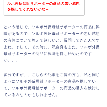
ルボ外反母趾サポーターの商品の悪い感想
を探してくれないかな～
という感じで、ソルボ外反母趾サポーターの商品に興
味があるので、ソルボ外反母趾サポーターの悪い感想
の有無について教えて欲しいと、質問してきたんです
よね。そして、その時に、私自身もまた、ソルボ外反
母趾サポーターの商品に興味を持ち始めたのです
が、、、
多分ですが、、こちらの記事をご覧の方も、私と同じ
ようにソルボ外反母趾サポーターの商品を探してい
て、ソルボ外反母趾サポーターの商品の購入を検討し
ている方なのかもしれません。