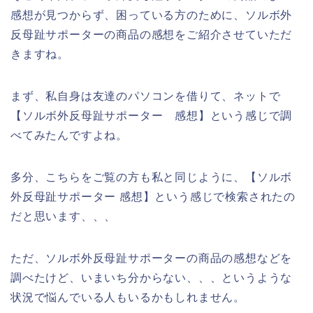
感想が見つからず、困っている方のために、ソルボ外
反母趾サポーターの商品の感想をご紹介させていただ
きますね。
まず、私自身は友達のパソコンを借りて、ネットで
【ソルボ外反母趾サポーター 感想】という感じで調
べてみたんですよね。
多分、こちらをご覧の方も私と同じように、【ソルボ
外反母趾サポーター 感想】という感じで検索されたの
だと思います、、、
ただ、ソルボ外反母趾サポーターの商品の感想などを
調べたけど、いまいち分からない、、、というような
状況で悩んでいる人もいるかもしれません。