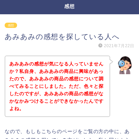
感想
感想
あみあみの感想を探している人へ
2021年7月22日
あみあみの感想が気になる人っていません
か？私自身、あみあみの商品に興味があっ
たので、あみあみの商品の感想について調
べてみることにしました。ただ、色々と探
したのですが、あみあみの商品の感想がな
かなかみつけることができなかったんです
よね。
なので、もしもこちらのページをご覧の方の中に、あ