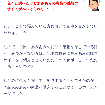
色々と調べたけどあみあみの商品の感想の
サイトがみつけられない！！
ということで悩んでいる方に向けて記事を書かせてい
ただきました。
なので、今回、あみあみの商品の感想を探しているけ
ど、みつからない方は、記事の最後にあみあみの販売
サイトをご紹介させていただくので参考にしていただ
けると幸いです♪
ちなみに色々と探して、発見することができたのが、
下記あみあみの商品を購入することができるホームペ
ージでした。