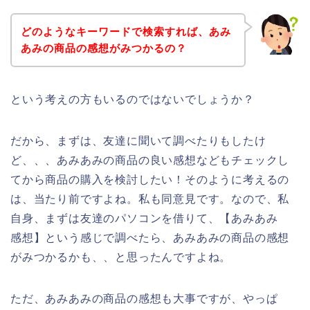
どのようなキーワードで検索すれば、あみ
あみの商品の感想がみつかるの？
という考えの方もいるのではないでしょうか？
だから、まずは、友達に聞いて調べたりもしたけ
ど、、、あみあみの商品の良い感想などもチェックし
てから商品の購入を検討したい！そのように考えるの
は、当たり前ですよね。私も同意見です。なので、私
自身、まずは友達のパソコンを借りて、【あみあみ
感想】という感じで調べたら、あみあみの商品の感想
がみつかるかも、、と思ったんですよね。
ただ、あみあみの商品の感想も大事ですが、やっぱ