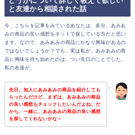
どうかについて詳しく教えて欲しい
と友達から相談された話
今、こちらを記事をみているあなたは、多分、あみあ
みの商品の良い感想をネットで探している方だと思い
ます。なので、あみあみの商品にかなり興味があるの
ではないでしょうか？でも、実は私が、あみあみの商
品に興味を持ち始めたのは、つい先日のことでした。
私の友達が、
先日、知人にあみあみの商品を紹介しても
らったんだけど、まずは、あみあみの商品
の良い感想もチェックしたいんだよね。だ
から、一緒に、あみあみの商品の良い感想
を探してくれないかな～