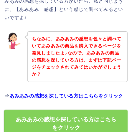
みあみの感想を探している方がいたら、私と同じよう
に、【あみあみ 感想】という感じで調べてみるとい
いですよ♪
ちなみに、あみあみの感想を色々と調べて
いてあみあみの商品を購入できるページを
発見しましたよ♪なので、あみあみの商品
の感想を探している方は、まずは下記ペー
ジをチェックされてみてはいかがでしょう
か？
⇒
あみあみの感想を探している方はこちらをクリック
あみあみの感想を探している方はこちら
をクリック