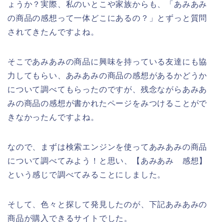
ょうか？実際、私のいとこや家族からも、「あみあみ
の商品の感想って一体どこにあるの？」とずっと質問
されてきたんですよね。
そこであみあみの商品に興味を持っている友達にも協
力してもらい、あみあみの商品の感想があるかどうか
について調べてもらったのですが、残念ながらあみあ
みの商品の感想が書かれたページをみつけることがで
きなかったんですよね。
なので、まずは検索エンジンを使ってあみあみの商品
について調べてみよう！と思い、【あみあみ 感想】
という感じで調べてみることにしました。
そして、色々と探して発見したのが、下記あみあみの
商品が購入できるサイトでした。