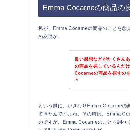
Emma Cocarneの
私が、Emma Cocarneの商品のこと
の友達が、
良い感想などがたくさんある
の商品を探しているんだけ
Cocarneの商品を探すの
＾
という風に、いきなりEmma Cocarn
てきたんですよね。その時は、Emma Co
のですが、Emma Cocarneのことを調べ