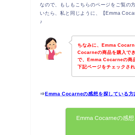
なので、もしもこちらのページをご覧の方の中
いたら、私と同じように、【Emma Coc
♪
ちなみに、Emma Coca
Cocarneの商品を購入
で、Emma Cocarn
下記ページをチェックさ
⇒
Emma Cocarneの感想を探してい
Emma Cocarne