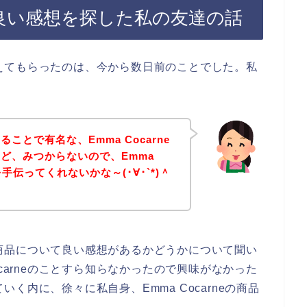
商品の良い感想を探した私の友達の話
を教えてもらったのは、今から数日前のことでした。私
ことで有名な、Emma Cocarne
ど、みつからないので、Emma
を手伝ってくれないかな～(･∀･`*)＾
eの商品について良い感想があるかどうかについて聞い
carneのことすら知らなかったので興味がなかった
ていく内に、徐々に私自身、Emma Cocarneの商品