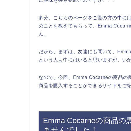
に興味を持ち始めたのですが、、、
多分、こちらのページをご覧の方の中には、私
のことを教えてもらって、Emma Coca
ん。
だから、まずは、友達にも聞いて、Emma 
という人も中にはいると思いますが、い
なので、今回、Emma Cocarneの商品の
商品を購入することができるサイトをご紹
Emma Cocarneの
ませんでした！