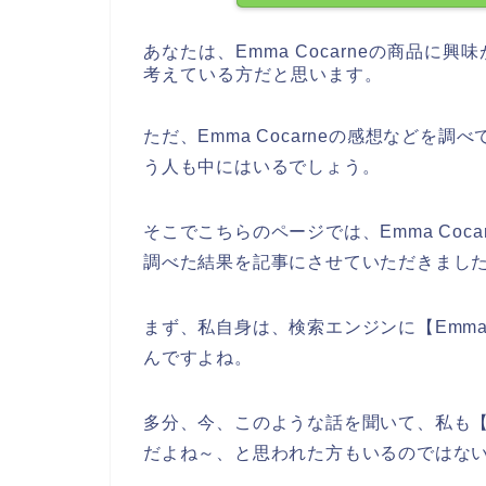
あなたは、Emma Cocarneの商品に興
考えている方だと思います。
ただ、Emma Cocarneの感想などを調べ
う人も中にはいるでしょう。
そこでこちらのページでは、Emma Coc
調べた結果を記事にさせていただきまし
まず、私自身は、検索エンジンに【Emma 
んですよね。
多分、今、このような話を聞いて、私も【Em
だよね～、と思われた方もいるのではな