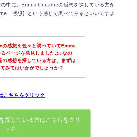
に、Emma Cocarneの感想を探している方が
arne 感想】という感じで調べてみるといいですよ
rneの感想を色々と調べていてEmma
できるページを発見しましたよ♪なの
eの商品の感想を探している方は、まずは
れてみてはいかがでしょうか？
る方はこちらをクリック
の感想を探している方はこちらをクリ
ック