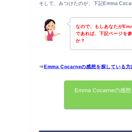
そして、みつけたのが、下記Emma Coc
なので、もしあなたがEmm
であれば、下記ページを
か？
⇒
Emma Cocarneの感想を探してい
Emma Cocarne