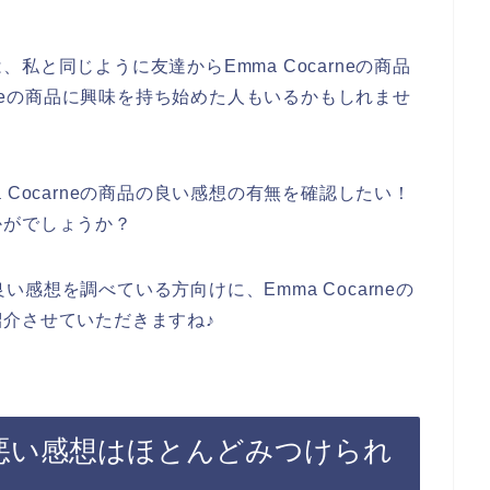
と同じように友達からEmma Cocarneの商品
rneの商品に興味を持ち始めた人もいるかもしれませ
Cocarneの商品の良い感想の有無を確認したい！
かがでしょうか？
良い感想を調べている方向けに、Emma Cocarneの
介させていただきますね♪
商品の悪い感想はほとんどみつけられ