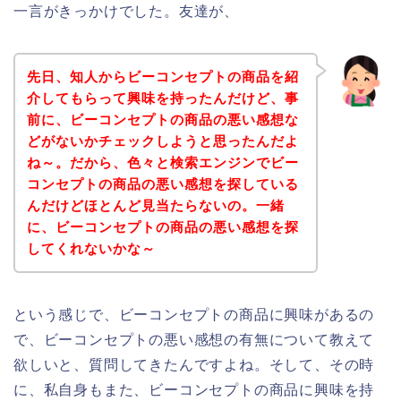
一言がきっかけでした。友達が、
先日、知人からビーコンセプトの商品を紹
介してもらって興味を持ったんだけど、事
前に、ビーコンセプトの商品の悪い感想な
どがないかチェックしようと思ったんだよ
ね～。だから、色々と検索エンジンでビー
コンセプトの商品の悪い感想を探している
んだけどほとんど見当たらないの。一緒
に、ビーコンセプトの商品の悪い感想を探
してくれないかな～
という感じで、ビーコンセプトの商品に興味があるの
で、ビーコンセプトの悪い感想の有無について教えて
欲しいと、質問してきたんですよね。そして、その時
に、私自身もまた、ビーコンセプトの商品に興味を持