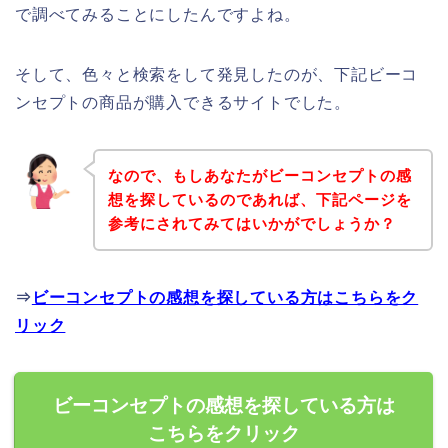
で調べてみることにしたんですよね。
そして、色々と検索をして発見したのが、下記ビーコ
ンセプトの商品が購入できるサイトでした。
なので、もしあなたがビーコンセプトの感
想を探しているのであれば、下記ページを
参考にされてみてはいかがでしょうか？
⇒
ビーコンセプトの感想を探している方はこちらをク
リック
ビーコンセプトの感想を探している方は
こちらをクリック