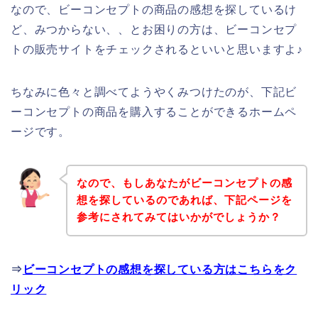
なので、ビーコンセプトの商品の感想を探しているけ
ど、みつからない、、とお困りの方は、ビーコンセプ
トの販売サイトをチェックされるといいと思いますよ♪
ちなみに色々と調べてようやくみつけたのが、下記ビ
ーコンセプトの商品を購入することができるホームペ
ージです。
なので、もしあなたがビーコンセプトの感
想を探しているのであれば、下記ページを
参考にされてみてはいかがでしょうか？
⇒
ビーコンセプトの感想を探している方はこちらをク
リック