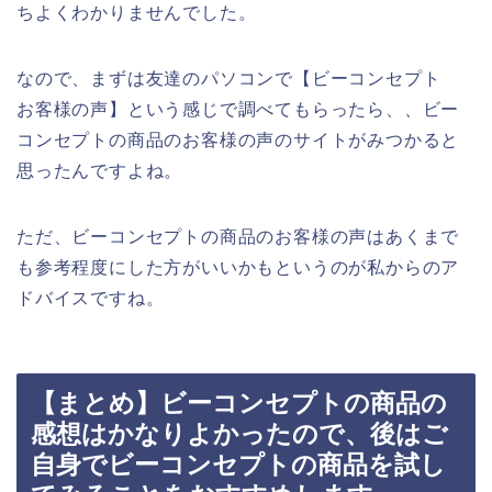
ちよくわかりませんでした。
なので、まずは友達のパソコンで【ビーコンセプト
お客様の声】という感じで調べてもらったら、、ビー
コンセプトの商品のお客様の声のサイトがみつかると
思ったんですよね。
ただ、ビーコンセプトの商品のお客様の声はあくまで
も参考程度にした方がいいかもというのが私からのア
ドバイスですね。
【まとめ】ビーコンセプトの商品の
感想はかなりよかったので、後はご
自身でビーコンセプトの商品を試し