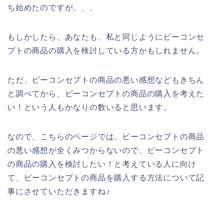
ち始めたのですが、、、
もしかしたら、あなたも、私と同じようにビーコンセ
プトの商品の購入を検討している方かもしれません。
ただ、ビーコンセプトの商品の悪い感想などもきちん
と調べてから、ビーコンセプトの商品の購入を考えた
い！という人もかなりの数いると思います。
なので、こちらのページでは、ビーコンセプトの商品
の悪い感想が全くみつからないので、ビーコンセプト
の商品の購入を検討したい！と考えている人に向け
て、ビーコンセプトの商品を購入する方法について記
事にさせていただきますね♪