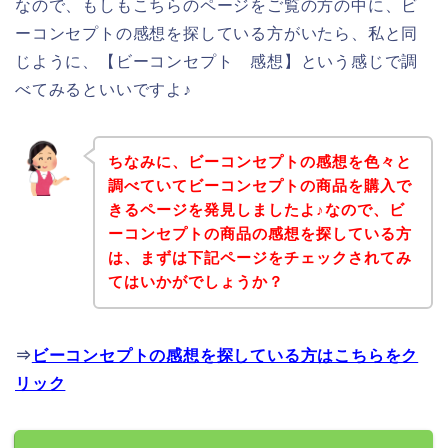
なので、もしもこちらのページをご覧の方の中に、ビ
ーコンセプトの感想を探している方がいたら、私と同
じように、【ビーコンセプト 感想】という感じで調
べてみるといいですよ♪
ちなみに、ビーコンセプトの感想を色々と
調べていてビーコンセプトの商品を購入で
きるページを発見しましたよ♪なので、ビ
ーコンセプトの商品の感想を探している方
は、まずは下記ページをチェックされてみ
てはいかがでしょうか？
⇒
ビーコンセプトの感想を探している方はこちらをク
リック