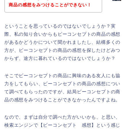
商品の感想をみつけることができない！
ということを思っているのではないでしょうか？実
際、私の知り合いからもビーコンセプトの商品の感想
があるかどうかについて聞かれましたし、結構多くの
方が、ビーコンセプトの商品の感想を探したけどみつ
からず、途方に暮れているのではないでしょうか？
そこでビーコンセプトの商品に興味のある友人にも協
力をしてもらい、ビーコンセプトの商品の感想につい
て調べてもらったのですが、結局ビーコンセプトの商
品の感想をみつけることができなかったんですよね。
なので、まずは自分で調べた方がいいかも、と思い、
検索エンジンで【ビーコンセプト 感想】という感じ