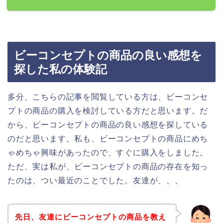
ビーコンセプトの商品の良い感想を
探した私の体験記
多分、こちらの記事を閲覧している方は、ビーコンセ
プトの商品の購入を検討している方だと思います。だ
から、ビーコンセプトの商品の良い感想を探している
のだと思います。私も、ビーコンセプトの商品にめち
ゃめちゃ興味があったので、すぐに購入をしました。
ただ、実は私が、ビーコンセプトの商品の存在を知っ
たのは、つい最近のことでした。友達が、、、
先日、友達にビーコンセプトの商品を教え