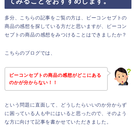
てみることをおすすめします。
多分、こちらの記事をご覧の方は、ビーコンセプトの
商品の感想を探している方だと思いますが、ビーコン
セプトの商品の感想をみつけることはできましたか？
こちらのブログでは、
ビーコンセプトの商品の感想がどこにある
のかが分からない！！
という問題に直面して、どうしたらいいのか分からず
に困っている人も中にはいると思ったので、そのよう
な方に向けて記事を書かせていただきました。