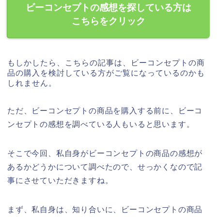
ビーコンセプトの感想を探している方は
こちらをクリック
もしかしたら、こちらの記事は、ビーコンセプトの商
品の購入を検討している方がご覧になっているのかも
しれません。
ただ、ビーコンセプトの商品を購入する前に、ビーコ
ンセプトの感想を調べている人もいると思います。
そこで今回、私自身がビーコンセプトの商品の感想が
あるかどうかについて調べたので、せっかくなので記
事にさせていただきますね。
まず、私自身は、知り合いに、ビーコンセプトの商品