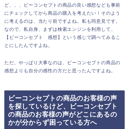
ど、、、ビーコンセプトの商品の良い感想なども事前
にチェックしてから商品の購入を考えたい！そのよう
に考えるのは、当たり前ですよね。私も同意見です。
なので、私自身、まずは検索エンジンを利用して、
【ビーコンセプト 感想】という感じで調べてみるこ
とにしたんですよね。
ただ、やっぱり大事なのは、ビーコンセプトの商品の
感想よりも自分の感性の方だと思ったんですよね。
ビーコンセプトの商品のお客様の声
を探しているけど、ビーコンセプト
の商品のお客様の声がどこにあるの
かが分からず困っている方へ