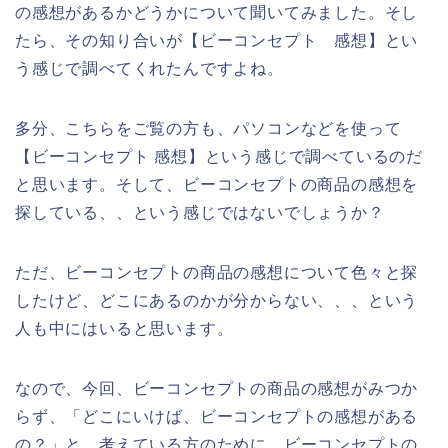
の感想があるかどうかについて聞いてみました。そし
たら、その知り合いが【ビーコンセプト 感想】とい
う感じで調べてくれたんですよね。
多分、こちらをご覧の方も、パソコンなどを使って
【ビーコンセプト 感想】という感じで調べているのだ
と思います。そして、ビーコンセプトの商品の感想を
探している、、という感じではないでしょうか？
ただ、ビーコンセプトの商品の感想について色々と探
したけど、どこにあるのかが分からない、、、という
人も中にはいると思います。
なので、今回、ビーコンセプトの商品の感想がみつか
らず、「どこにいけば、ビーコンセプトの感想がある
の？」と、考えている方のために、ビーコンセプトの