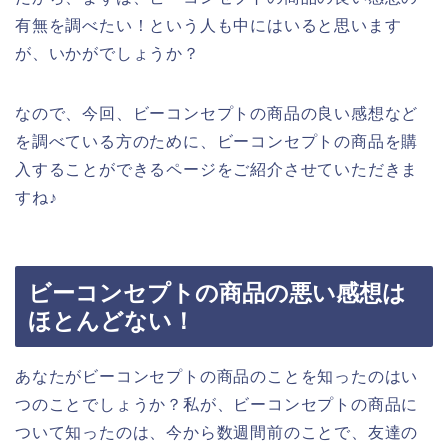
有無を調べたい！という人も中にはいると思います
が、いかがでしょうか？
なので、今回、ビーコンセプトの商品の良い感想など
を調べている方のために、ビーコンセプトの商品を購
入することができるページをご紹介させていただきま
すね♪
ビーコンセプトの商品の悪い感想は
ほとんどない！
あなたがビーコンセプトの商品のことを知ったのはい
つのことでしょうか？私が、ビーコンセプトの商品に
ついて知ったのは、今から数週間前のことで、友達の