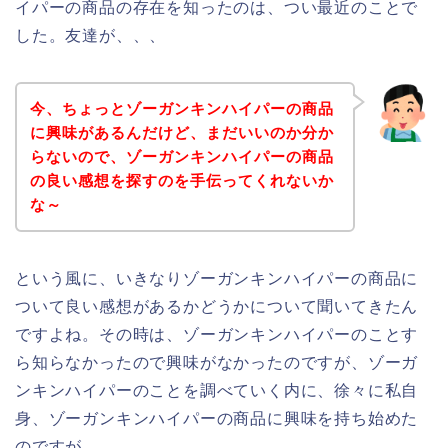
イパーの商品の存在を知ったのは、つい最近のことで
した。友達が、、、
今、ちょっとゾーガンキンハイパーの商品
に興味があるんだけど、まだいいのか分か
らないので、ゾーガンキンハイパーの商品
の良い感想を探すのを手伝ってくれないか
な～
という風に、いきなりゾーガンキンハイパーの商品に
ついて良い感想があるかどうかについて聞いてきたん
ですよね。その時は、ゾーガンキンハイパーのことす
ら知らなかったので興味がなかったのですが、ゾーガ
ンキンハイパーのことを調べていく内に、徐々に私自
身、ゾーガンキンハイパーの商品に興味を持ち始めた
のですが、、、