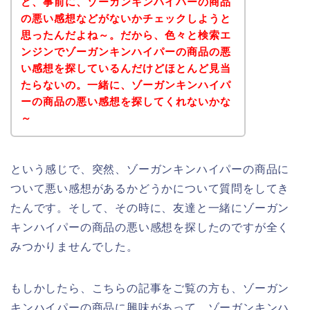
ど、事前に、ゾーガンキンハイパーの商品
の悪い感想などがないかチェックしようと
思ったんだよね～。だから、色々と検索エ
ンジンでゾーガンキンハイパーの商品の悪
い感想を探しているんだけどほとんど見当
たらないの。一緒に、ゾーガンキンハイパ
ーの商品の悪い感想を探してくれないかな
～
という感じで、突然、ゾーガンキンハイパーの商品に
ついて悪い感想があるかどうかについて質問をしてき
たんです。そして、その時に、友達と一緒にゾーガン
キンハイパーの商品の悪い感想を探したのですが全く
みつかりませんでした。
もしかしたら、こちらの記事をご覧の方も、ゾーガン
キンハイパーの商品に興味があって、ゾーガンキンハ