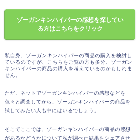
ゾーガンキンハイパーの感想を探してい
る方はこちらをクリック
私自身、ゾーガンキンハイパーの商品の購入を検討し
ているのですが、こちらをご覧の方も多分、ゾーガン
キンハイパーの商品の購入を考えているのかもしれま
せん。
ただ、ネットでゾーガンキンハイパーの感想などを
色々と調査してから、ゾーガンキンハイパーの商品を
試してみたい人も中にはいるでしょう。
そこでここでは、ゾーガンキンハイパーの商品の感想
があるかどうかについて私が調べた結果をシェアさせ