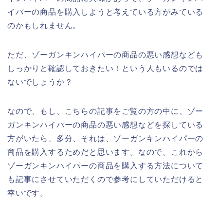
イパーの商品を購入しようと考えている方がみている
のかもしれません。
ただ、ゾーガンキンハイパーの商品の悪い感想なども
しっかりと確認しておきたい！という人もいるのでは
ないでしょうか？
なので、もし、こちらの記事をご覧の方の中に、ゾー
ガンキンハイパーの商品の悪い感想などを探している
方がいたら、多分、それは、ゾーガンキンハイパーの
商品を購入するためだと思います。なので、これから
ゾーガンキンハイパーの商品を購入する方法について
も記事にさせていただくので参考にしていただけると
幸いです。