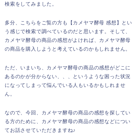
検索をしてみました。
多分、こちらをご覧の方も【カメヤマ酵母 感想】とい
う感じで検索で調べているのだと思います。そして、
カメヤマ酵母の商品の感想がよければ、カメヤマ酵母
の商品を購入しようと考えているのかもしれません。
ただ、いまいち、カメヤマ酵母の商品の感想がどこに
あるのかが分からない、、、というような困った状況
になってしまって悩んでいる人もいるかもしれませ
ん。
なので、今回、カメヤマ酵母の商品の感想を探してい
る方のために、カメヤマ酵母の商品の感想などについ
てお話させていただきますね♪