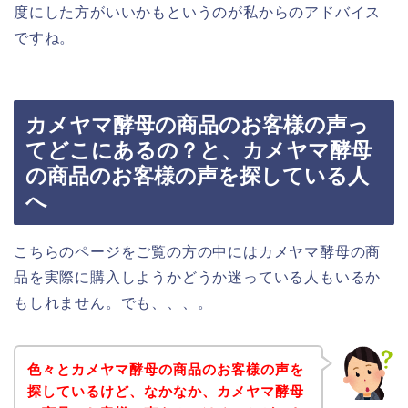
度にした方がいいかもというのが私からのアドバイス
ですね。
カメヤマ酵母の商品のお客様の声っ
てどこにあるの？と、カメヤマ酵母
の商品のお客様の声を探している人
へ
こちらのページをご覧の方の中にはカメヤマ酵母の商
品を実際に購入しようかどうか迷っている人もいるか
もしれません。でも、、、。
色々とカメヤマ酵母の商品のお客様の声を
探しているけど、なかなか、カメヤマ酵母