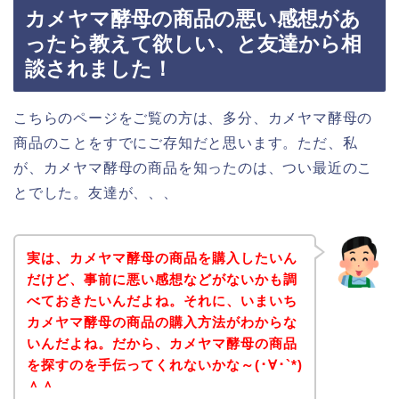
カメヤマ酵母の商品の悪い感想があ
ったら教えて欲しい、と友達から相
談されました！
こちらのページをご覧の方は、多分、カメヤマ酵母の
商品のことをすでにご存知だと思います。ただ、私
が、カメヤマ酵母の商品を知ったのは、つい最近のこ
とでした。友達が、、、
実は、カメヤマ酵母の商品を購入したいん
だけど、事前に悪い感想などがないかも調
べておきたいんだよね。それに、いまいち
カメヤマ酵母の商品の購入方法がわからな
いんだよね。だから、カメヤマ酵母の商品
を探すのを手伝ってくれないかな～(･∀･`*)
＾＾