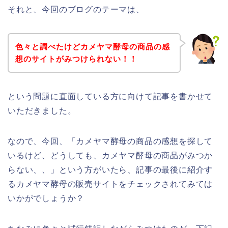
それと、今回のブログのテーマは、
色々と調べたけどカメヤマ酵母の商品の感
想のサイトがみつけられない！！
という問題に直面している方に向けて記事を書かせて
いただきました。
なので、今回、「カメヤマ酵母の商品の感想を探して
いるけど、どうしても、カメヤマ酵母の商品がみつか
らない、、」という方がいたら、記事の最後に紹介す
るカメヤマ酵母の販売サイトをチェックされてみては
いかがでしょうか？