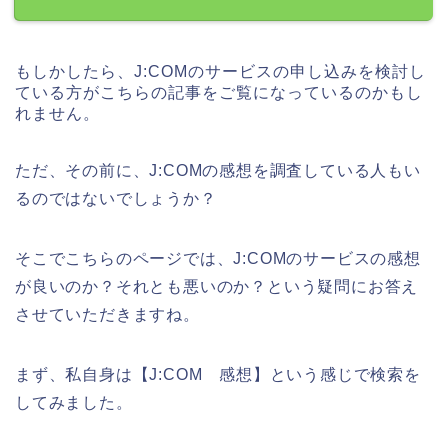
もしかしたら、J:COMのサービスの申し込みを検討し
ている方がこちらの記事をご覧になっているのかもし
れません。
ただ、その前に、J:COMの感想を調査している人もい
るのではないでしょうか？
そこでこちらのページでは、J:COMのサービスの感想
が良いのか？それとも悪いのか？という疑問にお答え
させていただきますね。
まず、私自身は【J:COM 感想】という感じで検索を
してみました。