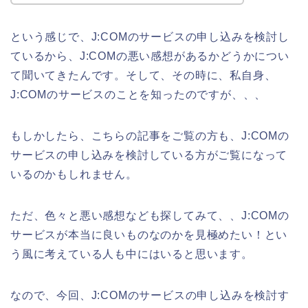
という感じで、J:COMのサービスの申し込みを検討し
ているから、J:COMの悪い感想があるかどうかについ
て聞いてきたんです。そして、その時に、私自身、
J:COMのサービスのことを知ったのですが、、、
もしかしたら、こちらの記事をご覧の方も、J:COMの
サービスの申し込みを検討している方がご覧になって
いるのかもしれません。
ただ、色々と悪い感想なども探してみて、、J:COMの
サービスが本当に良いものなのかを見極めたい！とい
う風に考えている人も中にはいると思います。
なので、今回、J:COMのサービスの申し込みを検討す