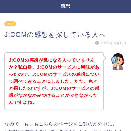
感想
感想
J:COMの感想を探している人へ
2022年4月6日
J:COMの感想が気になる人っていません
か？私自身、J:COMのサービスに興味があ
ったので、J:COMのサービスの感想につい
て調べてみることにしました。ただ、色々
と探したのですが、J:COMのサービスの感
想がなかなかみつけることができなかった
んですよね。
なので、もしもこちらのページをご覧の方の中に、