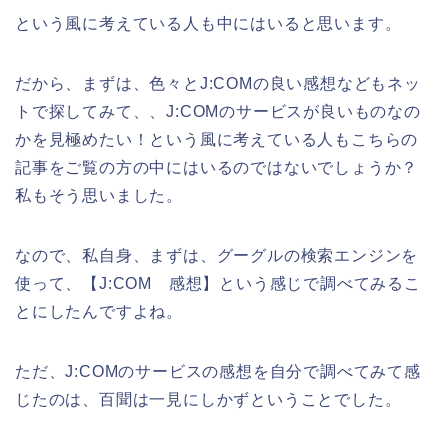
という風に考えている人も中にはいると思います。
だから、まずは、色々とJ:COMの良い感想などもネッ
トで探してみて、、J:COMのサービスが良いものなの
かを見極めたい！という風に考えている人もこちらの
記事をご覧の方の中にはいるのではないでしょうか？
私もそう思いました。
なので、私自身、まずは、グーグルの検索エンジンを
使って、【J:COM 感想】という感じで調べてみるこ
とにしたんですよね。
ただ、J:COMのサービスの感想を自分で調べてみて感
じたのは、百聞は一見にしかずということでした。