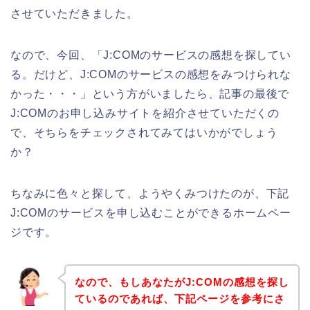
させていただきました。
なので、今回、「J:COMのサービスの感想を探してい
る。だけど、J:COMのサービスの感想をみつけられな
かった・・・」という方がいましたら、記事の最後で
J:COMのお申し込みサイトを紹介させていただくの
で、そちらをチェックされてみてはいかがでしょう
か？
ちなみに色々と探して、ようやくみつけたのが、下記
J:COMのサービスを申し込むことができるホームペー
ジです。
なので、もしあなたがJ:COMの感想を探し
ているのであれば、下記ページを参考にさ