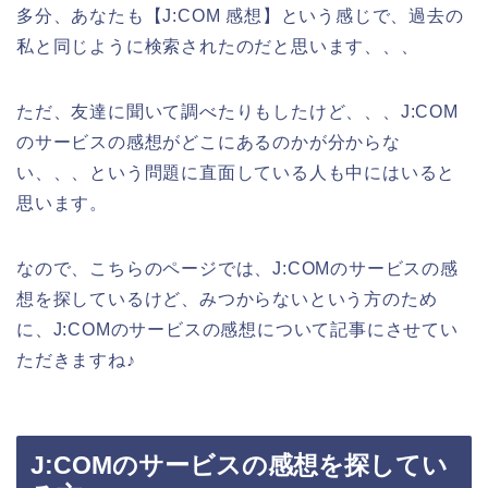
多分、あなたも【J:COM 感想】という感じで、過去の
私と同じように検索されたのだと思います、、、
ただ、友達に聞いて調べたりもしたけど、、、J:COM
のサービスの感想がどこにあるのかが分からな
い、、、という問題に直面している人も中にはいると
思います。
なので、こちらのページでは、J:COMのサービスの感
想を探しているけど、みつからないという方のため
に、J:COMのサービスの感想について記事にさせてい
ただきますね♪
J:COMのサービスの感想を探してい