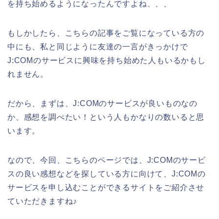
を持ち始めるようになったんですよね、、、
もしかしたら、こちらの記事をご覧になっている方の
中にも、私と同じように友達の一言がきっかけで
J:COMのサービスに興味を持ち始めた人もいるかもし
れません。
だから、まずは、J:COMのサービスが良いものなの
か、感想を調べたい！という人もかなりの数いると思
います。
なので、今回、こちらのページでは、J:COMのサービ
スの良い感想などを探している方に向けて、J:COMの
サービスを申し込むことができるサイトをご紹介させ
ていただきますね♪