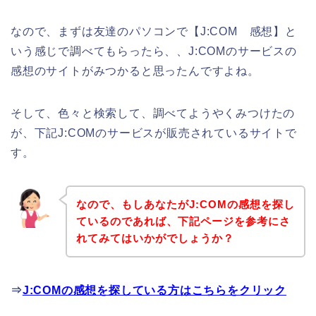
なので、まずは友達のパソコンで【J:COM 感想】と
いう感じで調べてもらったら、、J:COMのサービスの
感想のサイトがみつかると思ったんですよね。
そして、色々と検索して、調べてようやくみつけたの
が、下記J:COMのサービスが販売されているサイトで
す。
なので、もしあなたがJ:COMの感想を探し
ているのであれば、下記ページを参考にさ
れてみてはいかがでしょうか？
⇒
J:COMの感想を探している方はこちらをクリック