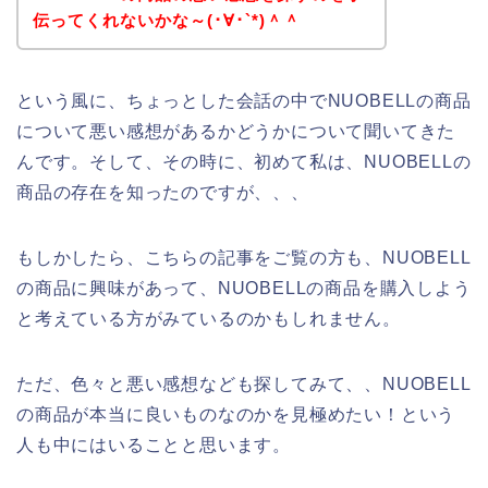
伝ってくれないかな～(･∀･`*)＾＾
という風に、ちょっとした会話の中でNUOBELLの商品
について悪い感想があるかどうかについて聞いてきた
んです。そして、その時に、初めて私は、NUOBELLの
商品の存在を知ったのですが、、、
もしかしたら、こちらの記事をご覧の方も、NUOBELL
の商品に興味があって、NUOBELLの商品を購入しよう
と考えている方がみているのかもしれません。
ただ、色々と悪い感想なども探してみて、、NUOBELL
の商品が本当に良いものなのかを見極めたい！という
人も中にはいることと思います。