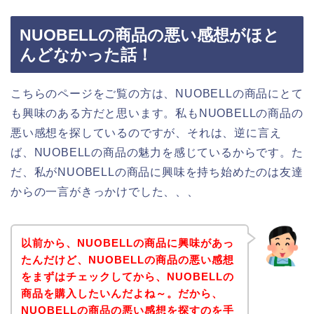
NUOBELLの商品の悪い感想がほと
んどなかった話！
こちらのページをご覧の方は、NUOBELLの商品にとて
も興味のある方だと思います。私もNUOBELLの商品の
悪い感想を探しているのですが、それは、逆に言え
ば、NUOBELLの商品の魅力を感じているからです。た
だ、私がNUOBELLの商品に興味を持ち始めたのは友達
からの一言がきっかけでした、、、
以前から、NUOBELLの商品に興味があっ
たんだけど、NUOBELLの商品の悪い感想
をまずはチェックしてから、NUOBELLの
商品を購入したいんだよね～。だから、
NUOBELLの商品の悪い感想を探すのを手