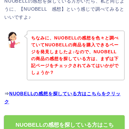
NUOBELLの感想を探している方がいたら、私と同じよ
うに、【NUOBELL 感想】という感じで調べてみると
いいですよ♪
ちなみに、NUOBELLの感想を色々と調べ
ていてNUOBELLの商品を購入できるペー
ジを発見しましたよ♪なので、NUOBELL
の商品の感想を探している方は、まずは下
記ページをチェックされてみてはいかがで
しょうか？
⇒
NUOBELLの感想を探している方はこちらをクリッ
ク
NUOBELLの感想を探している方はこち