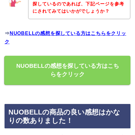
探しているのであれば、下記ページを参考
にされてみてはいかがでしょうか？
⇒
NUOBELLの感想を探している方はこちらをクリッ
ク
NUOBELLの感想を探している方はこち
らをクリック
NUOBELLの商品の良い感想はかな
りの数ありました！