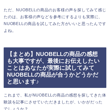
ただ、NUOBELLの商品のお客様の声を探してみて感じ
たのは、お客様の声などを参考にするよりも実際に、
NUOBELLの商品を試してみた方がいいと思ったんです
よね。
【まとめ】NUOBELLの商品の感想
も大事ですが、最後にお伝えしたい
ことはあなたが実際に試してみて
NUOBELLの商品が合うかどうかだ
と思います♪
これまで、私がNUOBELLの商品の感想を探してきた体
験談を記事にさせていただきましたが、いかがだった
でしょうか？