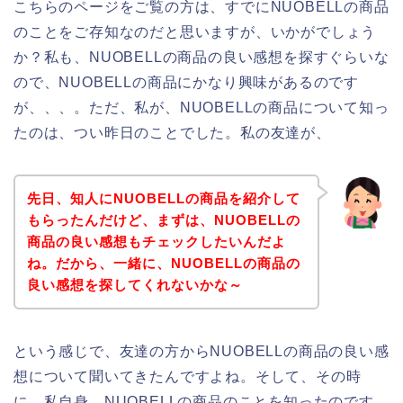
こちらのページをご覧の方は、すでにNUOBELLの商品
のことをご存知なのだと思いますが、いかがでしょう
か？私も、NUOBELLの商品の良い感想を探すぐらいな
ので、NUOBELLの商品にかなり興味があるのです
が、、、。ただ、私が、NUOBELLの商品について知っ
たのは、つい昨日のことでした。私の友達が、
先日、知人にNUOBELLの商品を紹介して
もらったんだけど、まずは、NUOBELLの
商品の良い感想もチェックしたいんだよ
ね。だから、一緒に、NUOBELLの商品の
良い感想を探してくれないかな～
という感じで、友達の方からNUOBELLの商品の良い感
想について聞いてきたんですよね。そして、その時
に、私自身、NUOBELLの商品のことを知ったのです