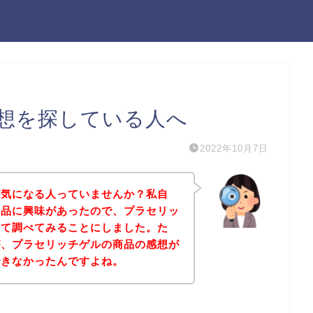
想を探している人へ
2022年10月7日
が気になる人っていませんか？私自
商品に興味があったので、プラセリッ
いて調べてみることにしました。た
が、プラセリッチゲルの商品の感想が
できなかったんですよね。