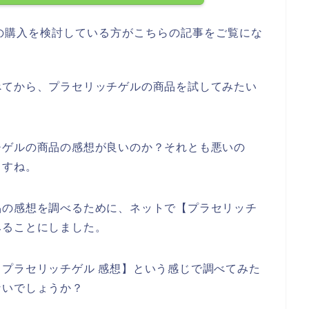
の購入を検討している方がこちらの記事をご覧にな
べてから、プラセリッチゲルの商品を試してみたい
チゲルの商品の感想が良いのか？それとも悪いの
ますね。
品の感想を調べるために、ネットで【プラセリッチ
みることにしました。
プラセリッチゲル 感想】という感じで調べてみた
ないでしょうか？