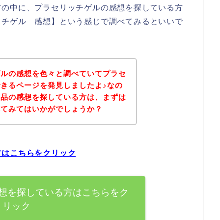
方の中に、プラセリッチゲルの感想を探している方
ッチゲル 感想】という感じで調べてみるといいで
ゲルの感想を色々と調べていてプラセ
きるページを発見しましたよ♪なの
商品の感想を探している方は、まずは
れてみてはいかがでしょうか？
方はこちらをクリック
想を探している方はこちらをク
リック