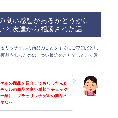
の良い感想があるかどうかに
いと友達から相談された話
ラセリッチゲルの商品のことをすでにご存知だと思
の商品を知ったのは、つい最近のことでした。友達
チゲルの商品を紹介してもらったんだ
ッチゲルの商品の良い感想もチェック
、一緒に、プラセリッチゲルの商品の
いかな～