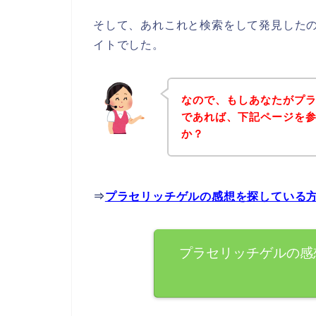
そして、あれこれと検索をして発見した
イトでした。
なので、もしあなたがプ
であれば、下記ページを
か？
⇒
プラセリッチゲルの感想を探している
プラセリッチゲルの感