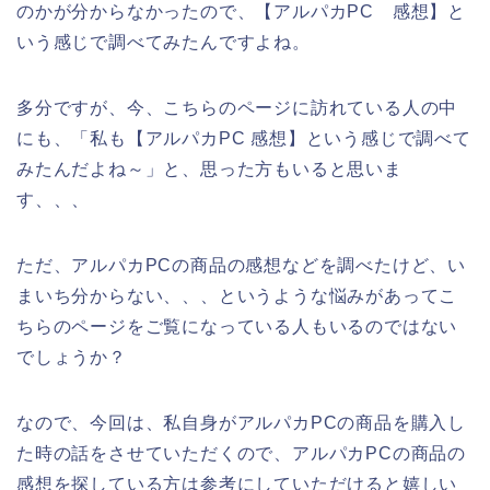
のかが分からなかったので、【アルパカPC 感想】と
いう感じで調べてみたんですよね。
多分ですが、今、こちらのページに訪れている人の中
にも、「私も【アルパカPC 感想】という感じで調べて
みたんだよね～」と、思った方もいると思いま
す、、、
ただ、アルパカPCの商品の感想などを調べたけど、い
まいち分からない、、、というような悩みがあってこ
ちらのページをご覧になっている人もいるのではない
でしょうか？
なので、今回は、私自身がアルパカPCの商品を購入し
た時の話をさせていただくので、アルパカPCの商品の
感想を探している方は参考にしていただけると嬉しい