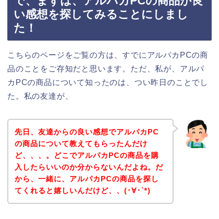
で、まずは、アルパカPCの商品が良
い感想を探してみることにしまし
た！
こちらのページをご覧の方は、すでにアルパカPCの商
品のことをご存知だと思います。ただ、私が、アルパ
カPCの商品について知ったのは、つい昨日のことでし
た。私の友達が、
先日、友達からの良い感想でアルパカPC
の商品について教えてもらったんだけ
ど、、、。どこでアルパカPCの商品を購
入したらいいのか分からないんだよね。だ
から、一緒に、アルパカPCの商品を探し
てくれると嬉しいんだけど、、(･∀･`*)