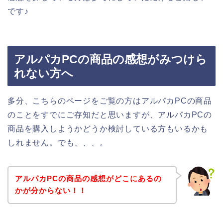
です♪
アルパカPCの商品の感想がみつけら
れない方へ
多分、こちらのページをご覧の方はアルパカPCの商品
のことをすでにご存知だと思いますが、アルパカPCの
商品を購入しようかどうか検討している方もいるかも
しれません。でも、、、。
アルパカPCの商品の感想がどこにあるの
かが分からない！！