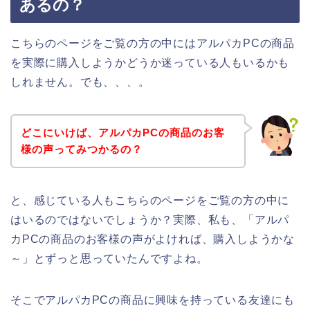
あるの？
こちらのページをご覧の方の中にはアルパカPCの商品
を実際に購入しようかどうか迷っている人もいるかも
しれません。でも、、、。
どこにいけば、アルパカPCの商品のお客
様の声ってみつかるの？
と、感じている人もこちらのページをご覧の方の中に
はいるのではないでしょうか？実際、私も、「アルパ
カPCの商品のお客様の声がよければ、購入しようかな
～」とずっと思っていたんですよね。
そこでアルパカPCの商品に興味を持っている友達にも