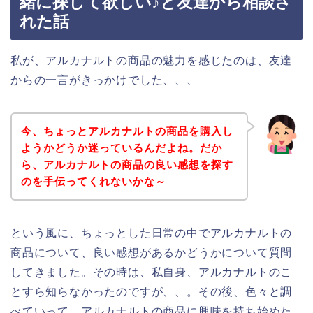
緒に探して欲しい♪と友達から相談さ
れた話
私が、アルカナルトの商品の魅力を感じたのは、友達
からの一言がきっかけでした、、、
今、ちょっとアルカナルトの商品を購入し
ようかどうか迷っているんだよね。だか
ら、アルカナルトの商品の良い感想を探す
のを手伝ってくれないかな～
という風に、ちょっとした日常の中でアルカナルトの
商品について、良い感想があるかどうかについて質問
してきました。その時は、私自身、アルカナルトのこ
とすら知らなかったのですが、、。その後、色々と調
べていって、アルカナルトの商品に興味を持ち始めた