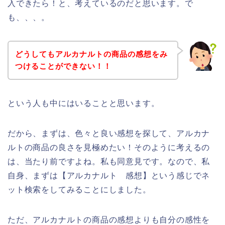
入できたら！と、考えているのだと思います。で
も、、、。
どうしてもアルカナルトの商品の感想をみ
つけることができない！！
という人も中にはいることと思います。
だから、まずは、色々と良い感想を探して、アルカナ
ルトの商品の良さを見極めたい！そのように考えるの
は、当たり前ですよね。私も同意見です。なので、私
自身、まずは【アルカナルト 感想】という感じでネ
ット検索をしてみることにしました。
ただ、アルカナルトの商品の感想よりも自分の感性を