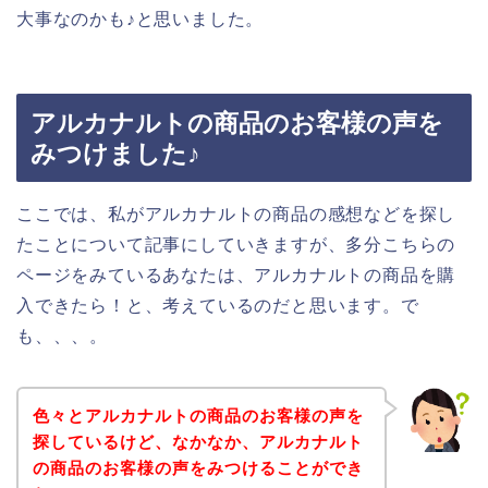
大事なのかも♪と思いました。
アルカナルトの商品のお客様の声を
みつけました♪
ここでは、私がアルカナルトの商品の感想などを探し
たことについて記事にしていきますが、多分こちらの
ページをみているあなたは、アルカナルトの商品を購
入できたら！と、考えているのだと思います。で
も、、、。
色々とアルカナルトの商品のお客様の声を
探しているけど、なかなか、アルカナルト
の商品のお客様の声をみつけることができ