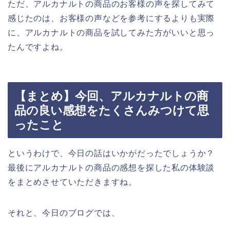
ただ、アルカナルトの商品のお客様の声を探してみて
感じたのは、お客様の声などを参考にするよりも実際
に、アルカナルトの商品を試してみた方がいいと思っ
たんですよね。
【まとめ】今回、アルカナルトの商
品の良い感想をたくさんみつけて思
ったこと
というわけで、今日の話はいかがだったでしょうか？
最後にアルカナルトの商品の感想を探した私の体験談
をまとめさせていただきますね。
それと、今日のブログでは、