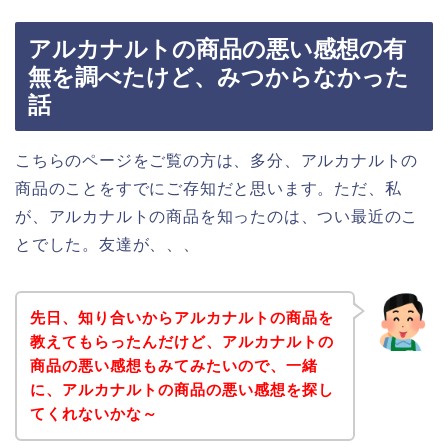
アルカナルトの商品の悪い感想の有
無を調べたけど、みつからなかった
話
こちらのページをご覧の方は、多分、アルカナルトの
商品のことをすでにご存知だと思います。ただ、私
が、アルカナルトの商品を知ったのは、つい最近のこ
とでした。友達が、、、
先日、知り合いからアルカナルトの商品を
教えてもらったんだけど、アルカナルトの
商品の悪い感想もみてみたいので、一緒
に、アルカナルトの商品の悪い感想を探し
てくれないかな～