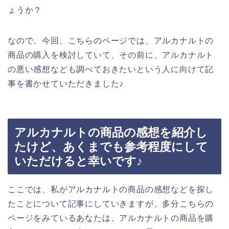
ょうか？
なので、今回、こちらのページでは、アルカナルトの
商品の購入を検討していて、その前に、アルカナルト
の悪い感想なども調べておきたいという人に向けて記
事を書かせていただきました♪
アルカナルトの商品の感想を紹介し
たけど、あくまでも参考程度にして
いただけると幸いです♪
ここでは、私がアルカナルトの商品の感想などを探し
たことについて記事にしていきますが、多分こちらの
ページをみているあなたは、アルカナルトの商品を購