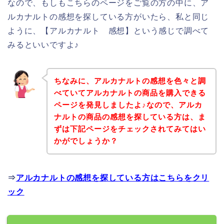
なので、もしもこちらのページをご覧の方の中に、ア
ルカナルトの感想を探している方がいたら、私と同じ
ように、【アルカナルト 感想】という感じで調べて
みるといいですよ♪
ちなみに、アルカナルトの感想を色々と調
べていてアルカナルトの商品を購入できる
ページを発見しましたよ♪なので、アルカ
ナルトの商品の感想を探している方は、ま
ずは下記ページをチェックされてみてはい
かがでしょうか？
⇒
アルカナルトの感想を探している方はこちらをクリ
ック