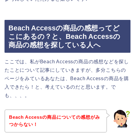
Beach Accessの商品の感想ってど
こにあるの？と、Beach Accessの
商品の感想を探している人へ
ここでは、私がBeach Accessの商品の感想などを探し
たことについて記事にしていきますが、多分こちらの
ページをみているあなたは、Beach Accessの商品を購
入できたら！と、考えているのだと思います。で
も、、、。
Beach Accessの商品についての感想がみ
つからない！