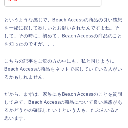
というような感じで、Beach Accessの商品の良い感想
を一緒に探して欲しいとお願いされたんですよね。そ
して、その時に、初めて、Beach Accessの商品のこと
を知ったのですが、、、
こちらの記事をご覧の方の中にも、私と同じように
Beach Accessの商品をネットで探していている人がい
るかもしれません。
だから、まずは、家族にもBeach Accessのことを質問
してみて、Beach Accessの商品について良い感想があ
るかどうかの確認したい！という人も、たぶんいると
思います。