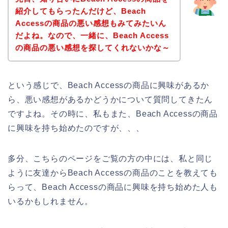
紹介してもらったんだけど、Beach
Accessの商品の悪い感想もみてみたいん
だよね。なので、一緒に、Beach Access
の商品の悪い感想を探してくれないかな～
という感じで、Beach Accessの商品に興味があるか
ら、悪い感想があるかどうかについて質問してきたん
ですよね。その時に、私もまた、Beach Accessの商品
に興味を持ち始めたのですが、、、
多分、こちらのページをご覧の方の中には、私と同じ
ように友達からBeach Accessの商品のことを教えても
らって、Beach Accessの商品に興味を持ち始めた人も
いるかもしれません。