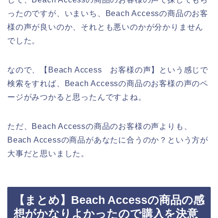
ったのですが、いまいち、Beach Accessの商品のお客
様の声が良いのか、それとも悪いのかが分かりません
でした。
なので、【Beach Access お客様の声】という感じで
検索をすれば、Beach Accessの商品のお客様の声のペ
ージがみつかると思ったんですよね。
ただ、Beach Accessの商品のお客様の声よりも、
Beach Accessの商品があなたに合うのか？という方が
大事だと思いました。
【まとめ】Beach Accessの商品の感
想がかなりよかったので購入を決意