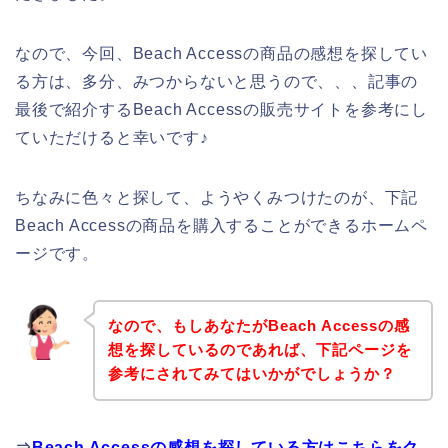
なので、今回、Beach Accessの商品の感想を探してい
る方は、多分、みつからないと思うので、、、記事の
最後で紹介するBeach Accessの販売サイトを参考にし
ていただけると幸いです♪
ちなみに色々と探して、ようやくみつけたのが、下記
Beach Accessの商品を購入することができるホームペ
ージです。
なので、もしあなたがBeach Accessの感
想を探しているのであれば、下記ページを
参考にされてみてはいかがでしょうか？
⇒
Beach Accessの感想を探している方はこちらをク