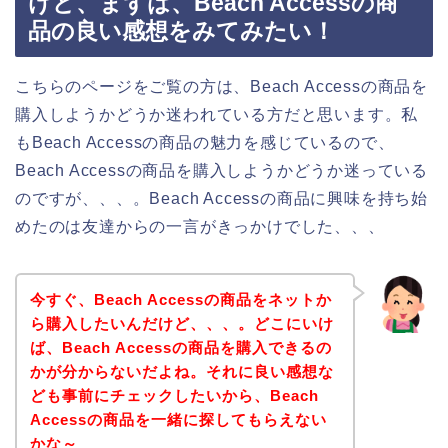
けど、まずは、Beach Accessの商
品の良い感想をみてみたい！
こちらのページをご覧の方は、Beach Accessの商品を
購入しようかどうか迷われている方だと思います。私
もBeach Accessの商品の魅力を感じているので、
Beach Accessの商品を購入しようかどうか迷っている
のですが、、、。Beach Accessの商品に興味を持ち始
めたのは友達からの一言がきっかけでした、、、
今すぐ、Beach Accessの商品をネットか
ら購入したいんだけど、、、。どこにいけ
ば、Beach Accessの商品を購入できるの
かが分からないだよね。それに良い感想な
ども事前にチェックしたいから、Beach
Accessの商品を一緒に探してもらえない
かな～