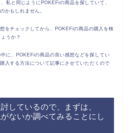
、私と同じようにPOKEFiの商品を探していて、
なのかもしれません。
感想をチェックしてから、POKEFiの商品の購入を検
しょうか？
中に、POKEFiの商品の良い感想などを探してい
品を購入する方法について記事にさせていただくので
を検討しているので、まずは、
感想がないか調べてみることにし