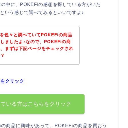
の中に、POKEFiの感想を探している方がいた
】という感じで調べてみるといいですよ♪
想を色々と調べていてPOKEFiの商品
ましたよ♪なので、POKEFiの商
は、まずは下記ページをチェックされ
か？
らをクリック
探している方はこちらをクリック
iの商品に興味があって、POKEFiの商品を買おう