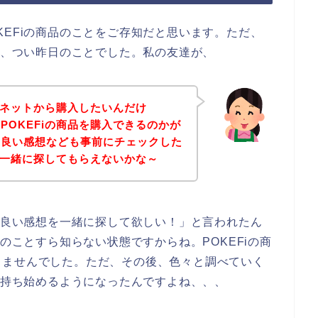
KEFiの商品のことをご存知だと思います。ただ、
のは、つい昨日のことでした。私の友達が、
品をネットから購入したいんだけ
POKEFiの商品を購入できるのかが
に良い感想なども事前にチェックした
品を一緒に探してもらえないかな～
品の良い感想を一緒に探して欲しい！」と言われたん
iのことすら知らない状態ですからね。POKEFiの商
りませんでした。ただ、その後、色々と調べていく
味を持ち始めるようになったんですよね、、、