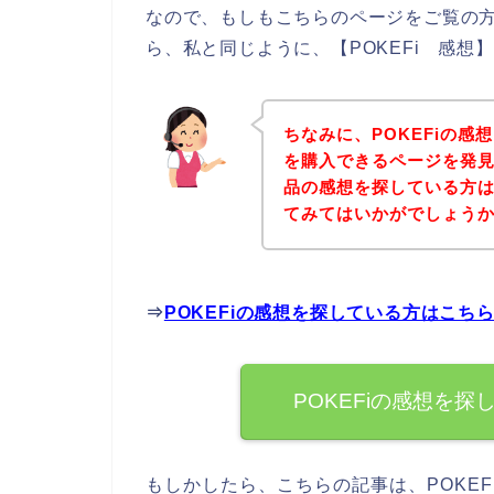
なので、もしもこちらのページをご覧の方
ら、私と同じように、【POKEFi 感想
ちなみに、POKEFiの感
を購入できるページを発見し
品の感想を探している方
てみてはいかがでしょう
⇒
POKEFiの感想を探している方はこち
POKEFiの感想を
もしかしたら、こちらの記事は、POKEF