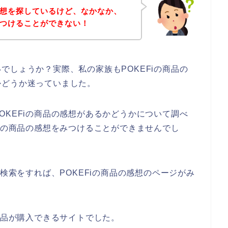
の感想を探しているけど、なかなか、
みつけることができない！
でしょうか？実際、私の家族もPOKEFiの商品の
かどうか迷っていました。
OKEFiの商品の感想があるかどうかについて調べ
Fiの商品の感想をみつけることができませんでし
で検索をすれば、POKEFiの商品の感想のページがみ
商品が購入できるサイトでした。