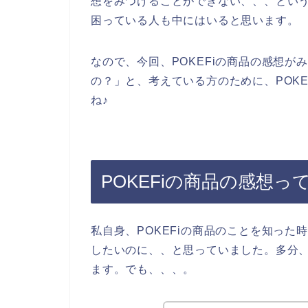
想をみつけることができない、、、とい
困っている人も中にはいると思います。
なので、今回、POKEFiの商品の感想が
の？」と、考えている方のために、POK
ね♪
POKEFiの商品の感想
私自身、POKEFiの商品のことを知った
したいのに、、と思っていました。多分
ます。でも、、、。