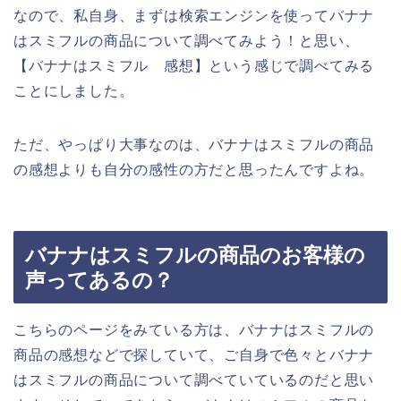
なので、私自身、まずは検索エンジンを使ってバナナ
はスミフルの商品について調べてみよう！と思い、
【バナナはスミフル 感想】という感じで調べてみる
ことにしました。
ただ、やっぱり大事なのは、バナナはスミフルの商品
の感想よりも自分の感性の方だと思ったんですよね。
バナナはスミフルの商品のお客様の
声ってあるの？
こちらのページをみている方は、バナナはスミフルの
商品の感想などで探していて、ご自身で色々とバナナ
はスミフルの商品について調べていているのだと思い