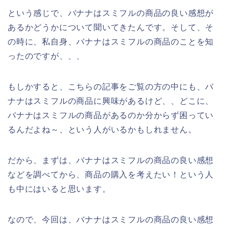
という感じで、バナナはスミフルの商品の良い感想が
あるかどうかについて聞いてきたんです。そして、そ
の時に、私自身、バナナはスミフルの商品のことを知
ったのですが、、、
もしかすると、こちらの記事をご覧の方の中にも、バ
ナナはスミフルの商品に興味があるけど、、どこに、
バナナはスミフルの商品があるのか分からず困ってい
るんだよね～、という人がいるかもしれません。
だから、まずは、バナナはスミフルの商品の良い感想
などを調べてから、商品の購入を考えたい！という人
も中にはいると思います。
なので、今回は、バナナはスミフルの商品の良い感想