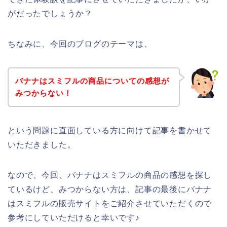
がだったでしょうか？
ちなみに、今回のブログのテーマは、
バナナはスミフルの商品についての感想が
みつからない！
という問題に直面している方に向けて記事を書かせて
いただきました。
なので、今回、バナナはスミフルの商品の感想を探し
ているけど、みつからない方は、記事の最後にバナナ
はスミフルの販売サイトをご紹介させていただくので
参考にしていただけると幸いです♪