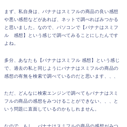
まず、私自身は、バナナはスミフルの商品の良い感想
や悪い感想などがあれば、ネットで調べればみつかる
と思いました。なので、パソコンで【バナナはスミフ
ル 感想】という感じで調べてみることにしたんです
よね。
多分、あなたも【バナナはスミフル 感想】という感じ
で、過去の私と同じようにバナナはスミフルの商品の
感想の有無を検索で調べているのだと思います、、、
ただ、どんなに検索エンジンで調べてもバナナはスミ
フルの商品の感想をみつけることができない、、、と
いう問題に直面しているのかもしれません。
なので、もし、バナナはスミフルの商品の感想がみつ