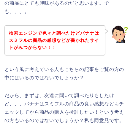
の商品にとても興味があるのだと思います。で
も、、、。
検索エンジンで色々と調べたけどバナナは
スミフルの商品の感想などが書かれたサイ
トがみつからない！！
という風に考えている人もこちらの記事をご覧の方の
中にはいるのではないでしょうか？
だから、まずは、友達に聞いて調べたりもしたけ
ど、、、バナナはスミフルの商品の良い感想などもチ
ェックしてから商品の購入を検討したい！という考え
の方もいるのではないでしょうか？私も同意見です。