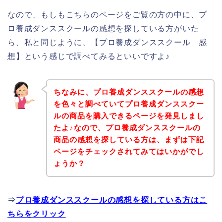
なので、もしもこちらのページをご覧の方の中に、プ
ロ養成ダンススクールの感想を探している方がいた
ら、私と同じように、【プロ養成ダンススクール 感
想】という感じで調べてみるといいですよ♪
ちなみに、プロ養成ダンススクールの感想
を色々と調べていてプロ養成ダンススクー
ルの商品を購入できるページを発見しまし
たよ♪なので、プロ養成ダンススクールの
商品の感想を探している方は、まずは下記
ページをチェックされてみてはいかがでし
ょうか？
⇒
プロ養成ダンススクールの感想を探している方はこ
ちらをクリック