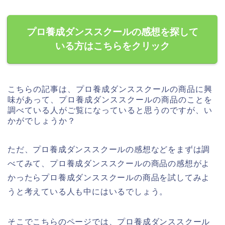
プロ養成ダンススクールの感想を探して
いる方はこちらをクリック
こちらの記事は、プロ養成ダンススクールの商品に興
味があって、プロ養成ダンススクールの商品のことを
調べている人がご覧になっていると思うのですが、い
かがでしょうか？
ただ、プロ養成ダンススクールの感想などをまずは調
べてみて、プロ養成ダンススクールの商品の感想がよ
かったらプロ養成ダンススクールの商品を試してみよ
うと考えている人も中にはいるでしょう。
そこでこちらのページでは、プロ養成ダンススクール