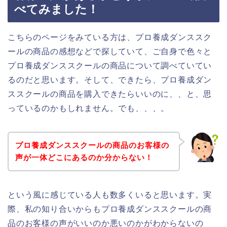
べてみました！
こちらのページをみている方は、プロ養成ダンススク
ールの商品の感想などで探していて、ご自身で色々と
プロ養成ダンススクールの商品について調べていてい
るのだと思います。そして、できたら、プロ養成ダン
ススクールの商品を購入できたらいいのに、、と、思
っているのかもしれません。でも、、、。
プロ養成ダンススクールの商品のお客様の
声が一体どこにあるのか分からない！
という風に感じている人も数多くいると思います。実
際、私の知り合いからもプロ養成ダンススクールの商
品のお客様の声がいいのか悪いのかがわからないの