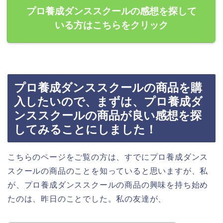
プロ養成ダンススクールの感想を探して
いる方はこちらをクリック
プロ養成ダンススクールの商品を購
入したいので、まずは、プロ養成ダ
ンススクールの商品が良い感想を探
してみることにしました！
こちらのページをご覧の方は、すでにプロ養成ダンス
スクールの商品のことを知っていると思いますが、私
が、プロ養成ダンススクールの商品の興味を持ち始め
たのは、昨日のことでした。私の友達が、