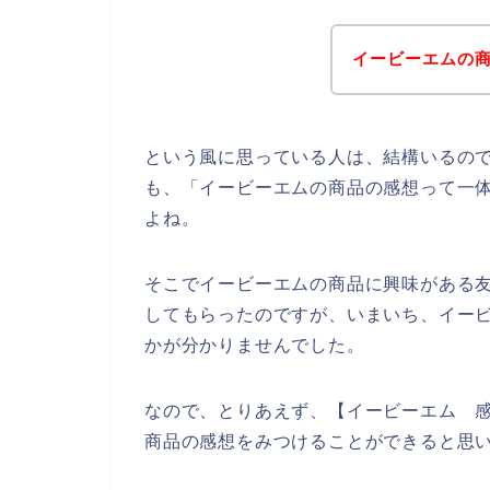
イービーエムの
という風に思っている人は、結構いるの
も、「イービーエムの商品の感想って一
よね。
そこでイービーエムの商品に興味がある
してもらったのですが、いまいち、イー
かが分かりませんでした。
なので、とりあえず、【イービーエム 
商品の感想をみつけることができると思