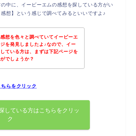
方の中に、イービーエムの感想を探している方がい
感想】という感じで調べてみるといいですよ♪
の感想を色々と調べていてイービーエ
ジを発見しましたよ♪なので、イー
探している方は、まずは下記ページを
かがでしょうか？
こちらをクリック
探している方はこちらをクリッ
ク