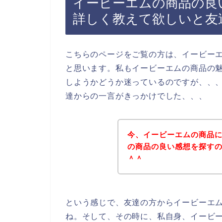
イービーエムの商品の良
詳しく教えて欲しいと友
こちらのページをご覧の方は、イービー
と思います。私もイービーエムの商品の
しようかどうか迷っているのですが、、
達からの一言がきっかけでした、、、
今、イービーエムの商品
の商品の良い感想を探すのを
＾＾
という感じで、友達の方からイービーエ
ね。そして、その時に、私自身、イービ