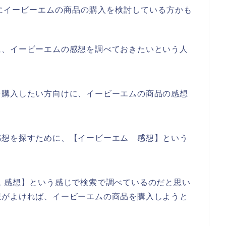
にイービーエムの商品の購入を検討している方かも
に、イービーエムの感想を調べておきたいという人
を購入したい方向けに、イービーエムの商品の感想
感想を探すために、【イービーエム 感想】という
 感想】という感じで検索で調べているのだと思い
想がよければ、イービーエムの商品を購入しようと