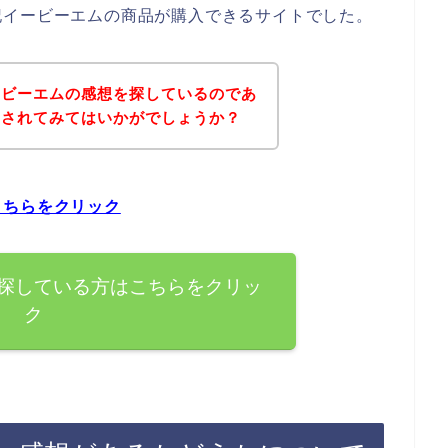
記イービーエムの商品が購入できるサイトでした。
ービーエムの感想を探しているのであ
にされてみてはいかがでしょうか？
こちらをクリック
探している方はこちらをクリッ
ク