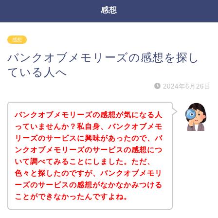
感想
感想
バンクオブメモリーズの感想を探し
ている人へ
2024年6月26日
バンクオブメモリーズの感想が気になる人
っていませんか？私自身、バンクオブメモ
リーズのサービスに興味があったので、バ
ンクオブメモリーズのサービスの感想につ
いて調べてみることにしました。ただ、
色々と探したのですが、バンクオブメモリ
ーズのサービスの感想がなかなかみつける
ことができなかったんですよね。