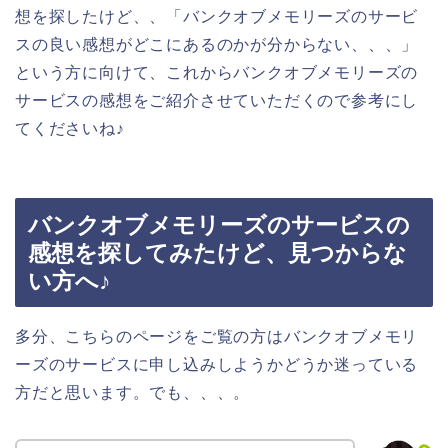
想を探したけど、、「バンクオブメモリーズのサービ
スの良い感想がどこにあるのかが分からない、、、」
という方に向けて、これからバンクオブメモリーズの
サービスの感想をご紹介させていただくので参考にし
てくださいね♪
バンクオブメモリーズのサービスの
感想を探してみたけど、見つからな
い方へ♪
多分、こちらのページをご覧の方はバンクオブメモリ
ーズのサービスに申し込みしようかどうか迷っている
方だと思います。でも、、、。