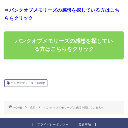
⇒
バンクオブメモリーズの感想を探している方はこち
らをクリック
バンクオブメモリーズの感想を探してい
る方はこちらをクリック
バンクオブメモリーズ感想
HOME
感想
バンクオブメモリーズの感想を探している人へ
プライバシーポリシー
免責事項