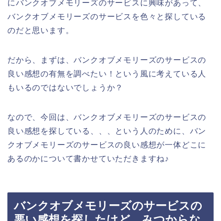
にバンクオブメモリーズのサービスに興味があって、
バンクオブメモリーズのサービスを色々と探している
のだと思います。
だから、まずは、バンクオブメモリーズのサービスの
良い感想の有無を調べたい！という風に考えている人
もいるのではないでしょうか？
なので、今回は、バンクオブメモリーズのサービスの
良い感想を探している、、、という人のために、バン
クオブメモリーズのサービスの良い感想が一体どこに
あるのかについて書かせていただきますね♪
バンクオブメモリーズのサービスの
悪い感想を探したけど、みつからな