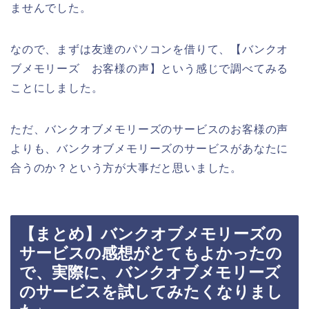
ませんでした。
なので、まずは友達のパソコンを借りて、【バンクオ
ブメモリーズ お客様の声】という感じで調べてみる
ことにしました。
ただ、バンクオブメモリーズのサービスのお客様の声
よりも、バンクオブメモリーズのサービスがあなたに
合うのか？という方が大事だと思いました。
【まとめ】バンクオブメモリーズの
サービスの感想がとてもよかったの
で、実際に、バンクオブメモリーズ
のサービスを試してみたくなりまし