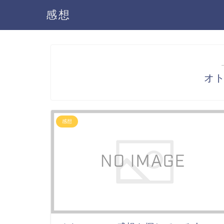
感想
オ
感想