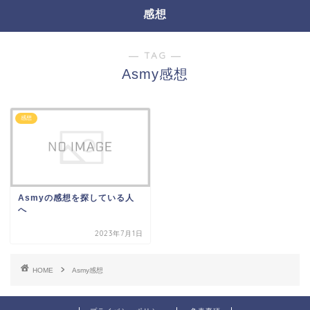
感想
― TAG ―
Asmy感想
感想
Asmyの感想を探している人
へ
2023年7月1日
HOME
Asmy感想