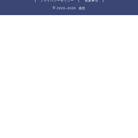
プライバシーポリシー
免責事項
2020–2026 感想