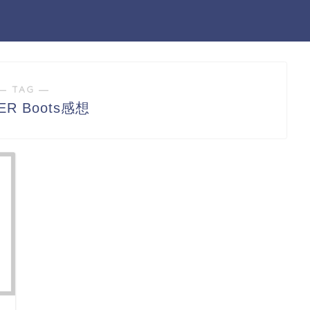
― TAG ―
ER Boots感想