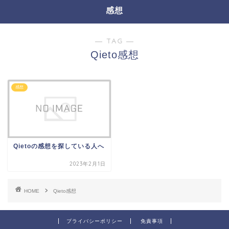
感想
― TAG ―
Qieto感想
感想
Qietoの感想を探している人へ
2023年2月1日
HOME
Qieto感想
プライバシーポリシー
免責事項