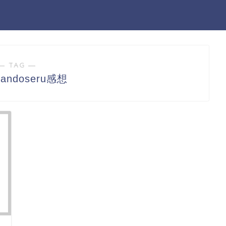
― TAG ―
Randoseru感想