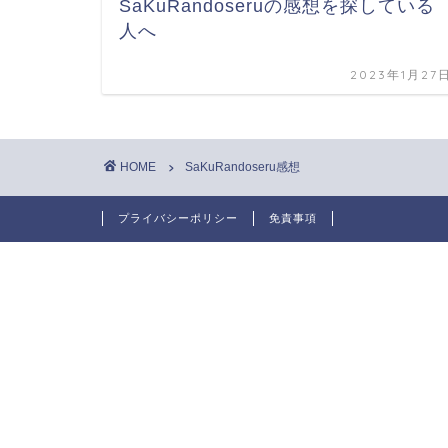
SaKuRandoseruの感想を探している
人へ
2023年1月27
HOME
SaKuRandoseru感想
プライバシーポリシー
免責事項