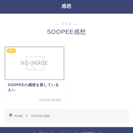
感想
― TAG ―
SOOPEE感想
感想
SOOPEEの感想を探している
人へ
2023年1月18日
HOME
SOOPEE感想