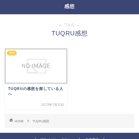
感想
― TAG ―
TUQRU感想
感想
TUQRUの感想を探している人
へ
2023年1月31日
HOME
TUQRU感想